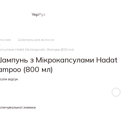
Укр
Рус
олоссям
Шампунь для волосся
s
улами Hadat Microcapsules Shampoo (800 мл)
ампунь з Мікрокапсулами Hadat
ampoo (800 мл)
ати відгук
опичувальної знижки