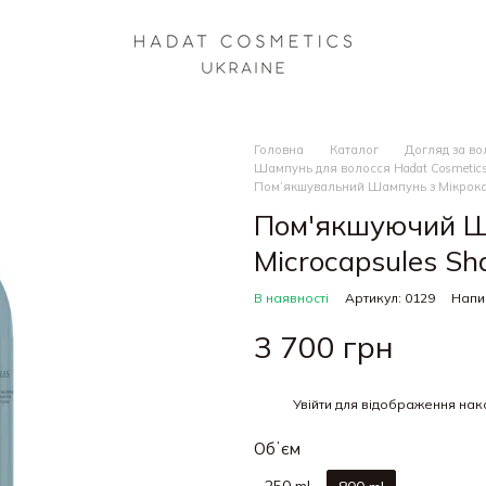
Головна
Каталог
Догляд за в
Шампунь для волосся Hadat Cosmetic
Пом’якшувальний Шампунь з Мікрокапс
Пом'якшуючий Ш
Microcapsules Sh
В наявності
Артикул: 0129
Напис
3 700 грн
%
Увійти
для відображення нак
Обʼєм