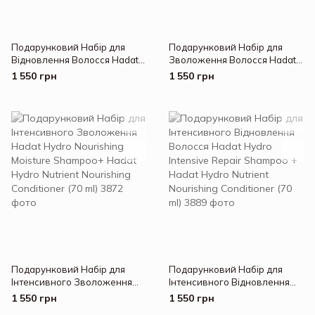
Подарунковий Набір для
Подарунковий Набір для
Відновлення Волосся Hadat
Зволоження Волосся Hadat
Hydro Intensive Repair
Hydro Nourishing Moisture
1 550 грн
1 550 грн
Shampoo + Hadat Hydro Liquid
Shampoo + Hadat Hydro Liquid
Silk Treatment (70 ml)
Silk Treatment (70 ml)
Подарунковий Набір для
Подарунковий Набір для
Інтенсивного Зволоження
Інтенсивного Відновлення
Hadat Hydro Nourishing
Волосся Hadat Hydro
1 550 грн
1 550 грн
Moisture Shampoo+ Hadat
Intensive Repair Shampoo +