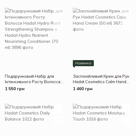
Hydro Nutrient Nourishing
Hadat Hydro Nutrient
Conditioner (70 ml)
Nourishing Conditioner (70 ml)
Новинка
Подарунковий Набір для
Заспокійливий Крем для Рук
Інтенсивного Росту Волосся
Hadat Cosmetics Calm Hand
Hadat Hydro Root
Cream (50 ml)
1 550 грн
1 460 грн
Strengthening Shampoo +
Hadat Hydro Nutrient
Nourishing Conditioner (70 ml)